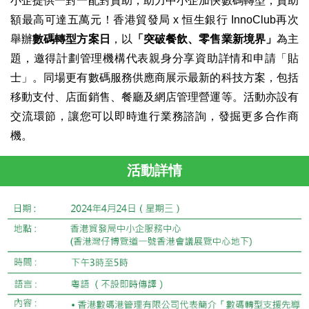
小企提供一對一配對資助，助力中小企加快數碼轉型，資助
額最高可達五萬元！香港貿發局 x 恒生銀行 InnoClub再次
舉辦
數碼轉型方案日
，以
「突破餐飲、零售業新境界」
為主
題，邀得計劃管理機構代表親身分享資助詳情和申請「貼
士」。同場更有數碼服務供應商展示最新的科技方案，包括
移動支付、店面銷售、餐廳及網店管理營運等。活動亦設有
交流環節，讓您可以即時進行業務諮詢，發掘更多合作商
機。
活動詳情